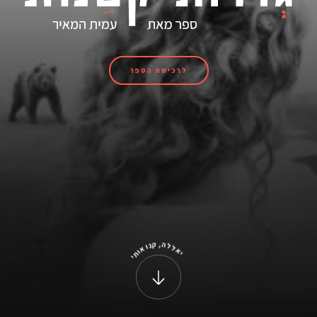
לרכישת הספר
,
ק
ה
נ
ל
ו
ל
א
א
ו
ת
י
י