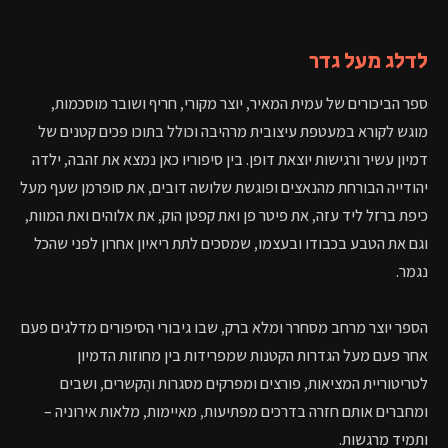
לדלג
מעל
גדר
ספר הביכורים של עמית המאיר, יוצר מקורי, חריף ושובר מוסכמות,
מוגש לקורא במעטפת עיצובית מרהיבה וכולל בתוכו פכים קטנים של
דמיון עשיר ורגישות יוצאת דופן. בין סיפוריו כאן נמצא את זהבה, ילדה
יהודייה הבורחת מהנאצים ופוגשת שלושה דובים, את סופרמן שעף מעל
כיפת ברזל ליד עזה, את פיטר פן ואת קפטן הוק, את אלוהים ואת המוות,
וגם את הטבע בכבודו ובעצמו, שמסכים לתת ריאיון אחרון לפני שהכל
נגמר.
הספר יוצר מרחב מסחרר ומלא ברק, שבו גיבורי הסיפורים מדלגים פעם
אחר פעם מעל הגדרות הקטנות שמפרידות בין מחוזות הדמיון
לטריטוריית המציאות, פורצים ומפרקים מסגרות והֶקשרים, ושבים
ומחברים אותם חזרה בדרכים מפתיעות, מאיימות, מלאות אירוניה –
ותמיד מרגשות.