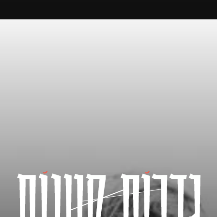
ק
וֹ
רֵ
א
־
מָ
סָ
ךְ
.